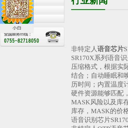
行业新闻
公司新闻
行业新闻
展会活动
非特定人
语音芯片
SR170X系列语
压缩格式，根据实
结合；自动睡眠和唤
历时间；内置温度
硬件资源能够匹配，
MASK风险以及
库存，MASK的价
语音识别芯片SR17