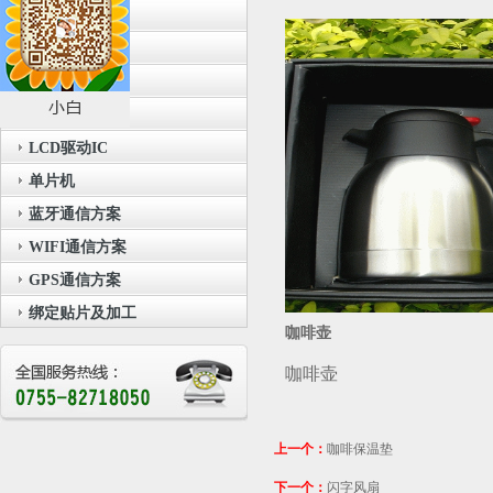
音乐IC
录音IC
闪灯IC
触摸IC
LCD驱动IC
单片机
蓝牙通信方案
WIFI通信方案
GPS通信方案
绑定贴片及加工
咖啡壶
咖啡壶
上一个：
咖啡保温垫
下一个：
闪字风扇